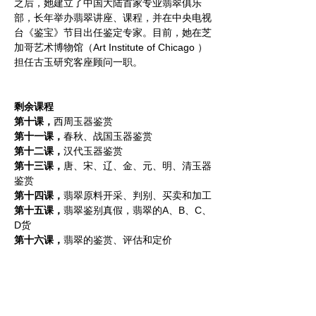
之后，她建立了中国大陆首家专业翡翠俱乐
部，长年举办翡翠讲座、课程，并在中央电视
台《鉴宝》节目出任鉴定专家。目前，她在芝
加哥艺术博物馆（Art Institute of Chicago ）
担任古玉研究客座顾问一职。
剩余课程
第十课，
西周玉器鉴赏
第十一课，
春秋、战国玉器鉴赏
第十二课，
汉代玉器鉴赏
第十三课，
唐、宋、辽、金、元、明、清玉器
鉴赏
第十四课，
翡翠原料开采、判别、买卖和加工
第十五课，
翡翠鉴别真假，翡翠的A、B、C、
D货
第十六课，
翡翠的鉴赏、评估和定价