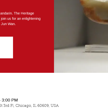
 Mandarin. The Heritage
join us for an enlightening
t Jun Wan.
– 3:00 PM
 3rd Fl, Chicago, IL 60609, USA