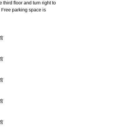
hird floor and turn right to 
 Free parking space is 
馆
馆
馆
馆
馆