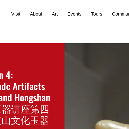
Visit
About
Art
Events
Tours
Commun
n 4:
ade Artifacts
 and Hongshan
珺: 玉器讲座第四
红山文化玉器