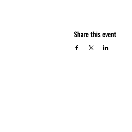
Share this event
HERITAGE MUSEUM OF ASIAN A
3500 S Morgan St, 3F
Chicago, IL, 60609
info@heritageasianart.org