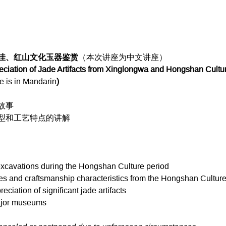
洼、红山文化玉器鉴赏
（本次讲座为中文讲座）
eciation of Jade Artifacts from Xinglongwa and Hongshan Cultu
re is in Mandarin
)
故事
型和工艺特点的讲解
t excavations during the Hongshan Culture period
pes and craftsmanship characteristics from the Hongshan Culture
ciation of significant jade artifacts
ajor museums