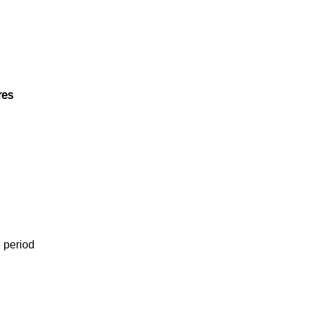
res 
 period